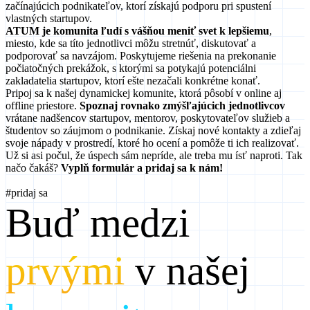
začínajúcich podnikateľov, ktorí získajú podporu pri spustení
vlastných startupov.
ATUM je komunita ľudí s vášňou meniť svet k lepšiemu
,
miesto, kde sa títo jednotlivci môžu stretnúť, diskutovať a
podporovať sa navzájom. Poskytujeme riešenia na prekonanie
počiatočných prekážok, s ktorými sa potykajú potenciálni
zakladatelia startupov, ktorí ešte nezačali konkrétne konať.
Pripoj sa k našej dynamickej komunite, ktorá pôsobí v online aj
offline priestore.
Spoznaj rovnako zmýšľajúcich jednotlivcov
vrátane nadšencov startupov, mentorov, poskytovateľov služieb a
študentov so záujmom o podnikanie. Získaj nové kontakty a zdieľaj
svoje nápady v prostredí, ktoré ho ocení a pomôže ti ich realizovať.
Už si asi počul, že úspech sám nepríde, ale treba mu ísť naproti. Tak
načo čakáš?
Vyplň formulár a pridaj sa k nám!
#pridaj sa
Buď medzi
prvými
v našej