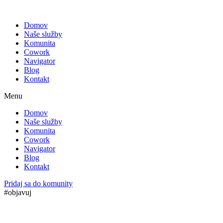
Preskočiť
na
Domov
obsah
Naše služby
Komunita
Cowork
Navigator
Blog
Kontakt
Menu
Domov
Naše služby
Komunita
Cowork
Navigator
Blog
Kontakt
Pridaj sa do komunity
#objavuj